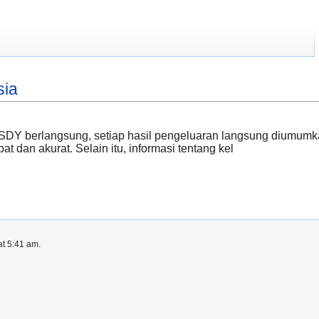
sia
act SDY berlangsung, setiap hasil pengeluaran langsung dium
t dan akurat. Selain itu, informasi tentang kel
at 5:41 am.